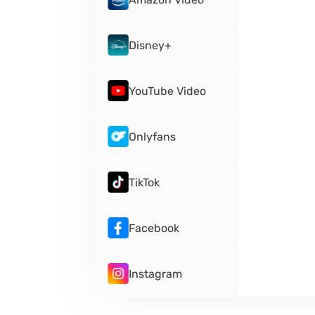
Disney+
YouTube Video
Onlyfans
TikTok
Facebook
Instagram