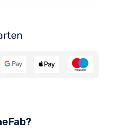
arten
uneFab?