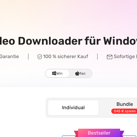
ideo Downloader für Wind
Garantie
100 % sicherer Kauf
Sofortige
Win
Mac
Bundle
Individual
545 € sparen
Bestseller